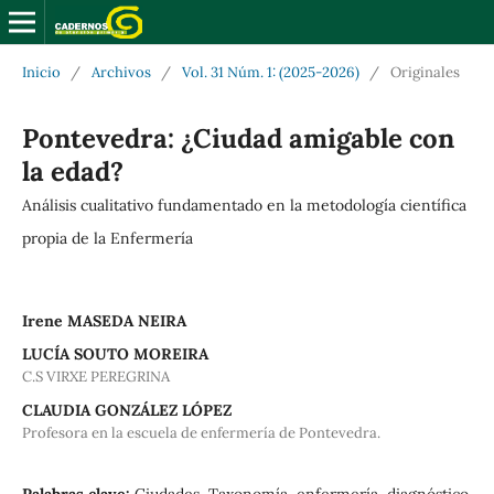
Inicio
/
Archivos
/
Vol. 31 Núm. 1: (2025-2026)
/
Originales
Pontevedra: ¿Ciudad amigable con
la edad?
Análisis cualitativo fundamentado en la metodología científica
propia de la Enfermería
Irene MASEDA NEIRA
LUCÍA SOUTO MOREIRA
C.S VIRXE PEREGRINA
CLAUDIA GONZÁLEZ LÓPEZ
Profesora en la escuela de enfermería de Pontevedra.
Palabras clave:
Ciudades, Taxonomía, enfermería, diagnóstico