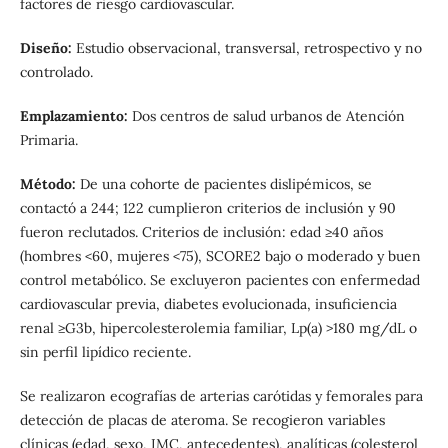
factores de riesgo cardiovascular.
Diseño:
Estudio observacional, transversal, retrospectivo y no
controlado.
Emplazamiento:
Dos centros de salud urbanos de Atención
Primaria.
Método:
De una cohorte de pacientes dislipémicos, se
contactó a 244; 122 cumplieron criterios de inclusión y 90
fueron reclutados. Criterios de inclusión: edad ≥40 años
(hombres <60, mujeres <75), SCORE2 bajo o moderado y buen
control metabólico. Se excluyeron pacientes con enfermedad
cardiovascular previa, diabetes evolucionada, insuficiencia
renal ≥G3b, hipercolesterolemia familiar, Lp(a) >180 mg/dL o
sin perfil lipídico reciente.
Se realizaron ecografías de arterias carótidas y femorales para
detección de placas de ateroma. Se recogieron variables
clínicas (edad, sexo, IMC, antecedentes), analíticas (colesterol