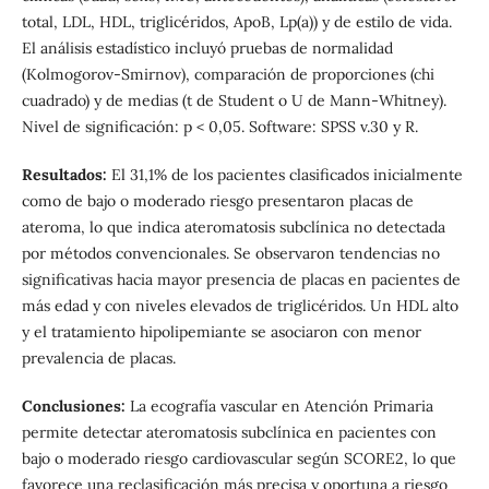
total, LDL, HDL, triglicéridos, ApoB, Lp(a)) y de estilo de vida.
El análisis estadístico incluyó pruebas de normalidad
(Kolmogorov-Smirnov), comparación de proporciones (chi
cuadrado) y de medias (t de Student o U de Mann-Whitney).
Nivel de significación: p < 0,05. Software: SPSS v.30 y R.
Resultados:
El 31,1% de los pacientes clasificados inicialmente
como de bajo o moderado riesgo presentaron placas de
ateroma, lo que indica ateromatosis subclínica no detectada
por métodos convencionales. Se observaron tendencias no
significativas hacia mayor presencia de placas en pacientes de
más edad y con niveles elevados de triglicéridos. Un HDL alto
y el tratamiento hipolipemiante se asociaron con menor
prevalencia de placas.
Conclusiones:
La ecografía vascular en Atención Primaria
permite detectar ateromatosis subclínica en pacientes con
bajo o moderado riesgo cardiovascular según SCORE2, lo que
favorece una reclasificación más precisa y oportuna a riesgo