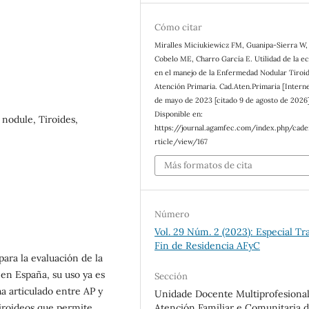
Cómo citar
Miralles Miciukiewicz FM, Guanipa-Sierra W,
Cobelo ME, Charro García E. Utilidad de la ec
en el manejo de la Enfermedad Nodular Tiroi
Atención Primaria. Cad.Aten.Primaria [Interne
de mayo de 2023 [citado 9 de agosto de 2026]
Disponible en:
 nodule, Tiroides,
https://journal.agamfec.com/index.php/cad
rticle/view/167
Más formatos de cita
Número
Vol. 29 Núm. 2 (2023): Especial Tr
Fin de Residencia AFyC
ara la evaluación de la
 en España, su uso ya es
Sección
ha articulado entre AP y
Unidade Docente Multiprofesiona
tiroideos que permite
Atención Familiar e Comunitaria 