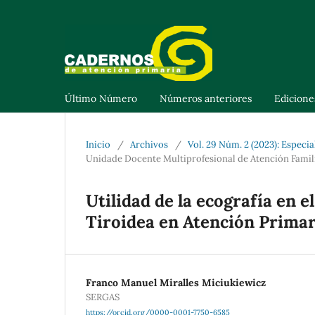
Último Número
Números anteriores
Edicione
Inicio
/
Archivos
/
Vol. 29 Núm. 2 (2023): Especi
Unidade Docente Multiprofesional de Atención Famil
Utilidad de la ecografía en 
Tiroidea en Atención Primar
Franco Manuel Miralles Miciukiewicz
SERGAS
https://orcid.org/0000-0001-7750-6585