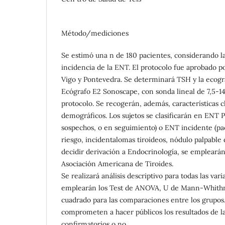
Método/mediciones
Se estimó una n de 180 pacientes, considerando la
incidencia de la ENT. El protocolo fue aprobado 
Vigo y Pontevedra. Se determinará TSH y la ecogra
Ecógrafo E2 Sonoscape, con sonda lineal de 7,5-
protocolo. Se recogerán, además, características cl
demográficos. Los sujetos se clasificarán en ENT 
sospechos, o en seguimiento) o ENT incidente (pa
riesgo, incidentalomas tiroideos, nódulo palpable 
decidir derivación a Endocrinología, se emplearán 
Asociación Americana de Tiroides.
Se realizará análisis descriptivo para todas las vari
emplearán los Test de ANOVA, U de Mann-Whithne
cuadrado para las comparaciones entre los grupos.
comprometen a hacer públicos los resultados de la
confirmatorios o no.