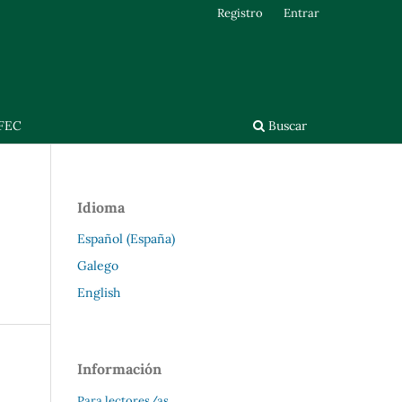
Registro
Entrar
FEC
Buscar
Idioma
Español (España)
Galego
English
Información
Para lectores/as