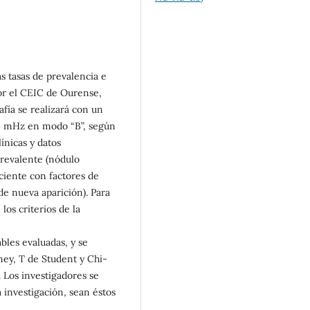
s tasas de prevalencia e
por el CEIC de Ourense,
fía se realizará con un
14 mHz en modo “B”, según
ínicas y datos
Prevalente (nódulo
ciente con factores de
de nueva aparición). Para
los criterios de la
ables evaluadas, y se
y, T de Student y Chi-
 Los investigadores se
 investigación, sean éstos