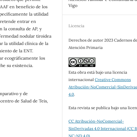
Vigo
PAAF en beneficio de los
ecíficamente la utilidad
 pretende entrar en
Licencia
n la consulta de AP, y
nfermedad nodular tiroidea
Derechos de autor 2023 Cadernos d
 la utilidad clínica de la
Atención Primaria
miento de la ENT.
zar ecográficamente los
he su existencia.
Esta obra está bajo una licencia
internacional
Creative Commons
Atribución-NoComercial-SinDeriva
mparativo y de
4.0
.
 centro de Salud de Teis,
Esta revista se publica bajo una lice
CC Atribución-NoComercial-
SinDerivadas 4.0 Internacional (CC 
NC-ND 4.0)