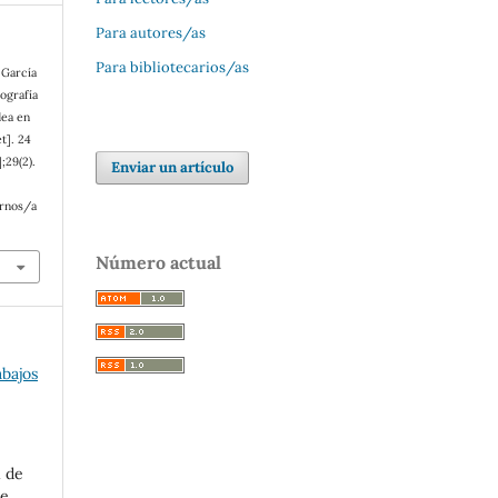
Para autores/as
Para bibliotecarios/as
 García
ografía
dea en
t]. 24
;29(2).
Enviar un artículo
ernos/a
Número actual
abajos
l de
de