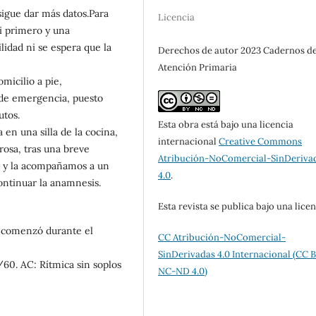
igue dar más datos.Para
Licencia
xi primero y una
lidad ni se espera que la
Derechos de autor 2023 Cadernos d
Atención Primaria
micilio a pie,
 de emergencia, puesto
utos.
Esta obra está bajo una licencia
 en una silla de la cocina,
internacional
Creative Commons
orosa, tras una breve
Atribución-NoComercial-SinDeriva
da y la acompañamos a un
4.0
.
ontinuar la anamnesis.
Esta revista se publica bajo una lice
comenzó durante el
CC Atribución-NoComercial-
SinDerivadas 4.0 Internacional (CC 
60. AC: Rítmica sin soplos
NC-ND 4.0)