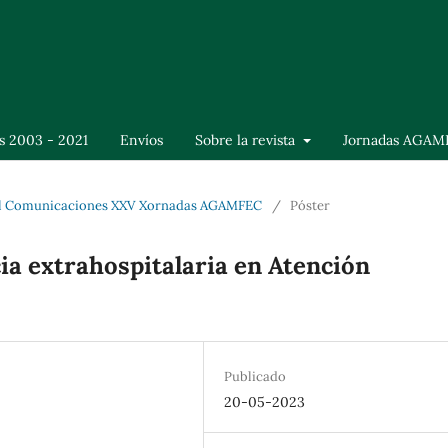
s 2003 - 2021
Envíos
Sobre la revista
Jornadas AGAM
cial Comunicaciones XXV Xornadas AGAMFEC
/
Póster
ia extrahospitalaria en Atención
Publicado
20-05-2023