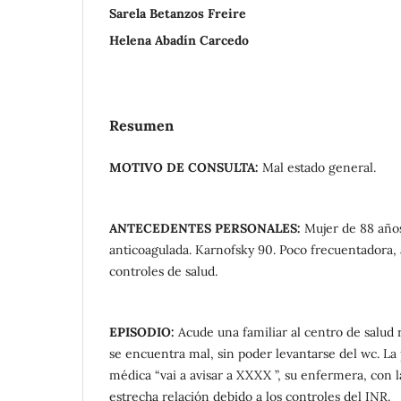
Sarela Betanzos Freire
Helena Abadín Carcedo
Resumen
MOTIVO DE CONSULTA:
Mal estado general.
ANTECEDENTES PERSONALES:
Mujer de 88 años
anticoagulada. Karnofsky 90. Poco frecuentadora,
controles de salud.
EPISODIO:
Acude una familiar al centro de salud 
se encuentra mal, sin poder levantarse del wc. La 
médica “vai a avisar a XXXX ”, su enfermera, con
estrecha relación debido a los controles del INR.