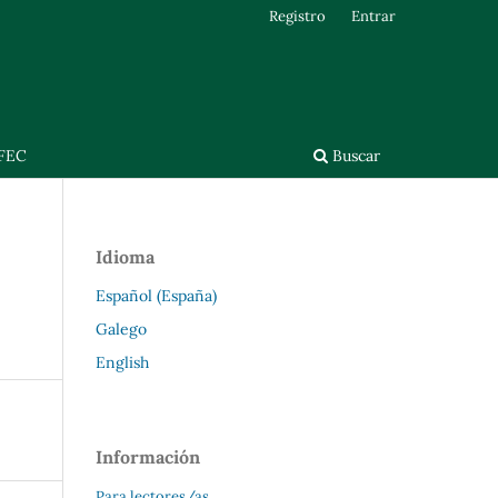
Registro
Entrar
FEC
Buscar
Idioma
Español (España)
Galego
English
Información
Para lectores/as