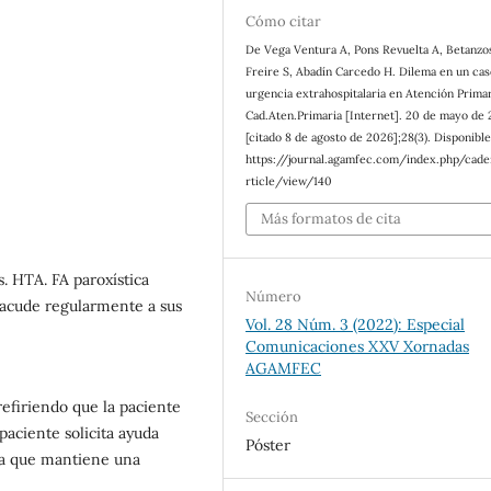
Cómo citar
De Vega Ventura A, Pons Revuelta A, Betanzo
Freire S, Abadín Carcedo H. Dilema en un cas
urgencia extrahospitalaria en Atención Primar
Cad.Aten.Primaria [Internet]. 20 de mayo de
[citado 8 de agosto de 2026];28(3). Disponible
https://journal.agamfec.com/index.php/cad
rticle/view/140
Más formatos de cita
. HTA. FA paroxística
Número
 acude regularmente a sus
Vol. 28 Núm. 3 (2022): Especial
Comunicaciones XXV Xornadas
AGAMFEC
refiriendo que la paciente
Sección
paciente solicita ayuda
Póster
 la que mantiene una