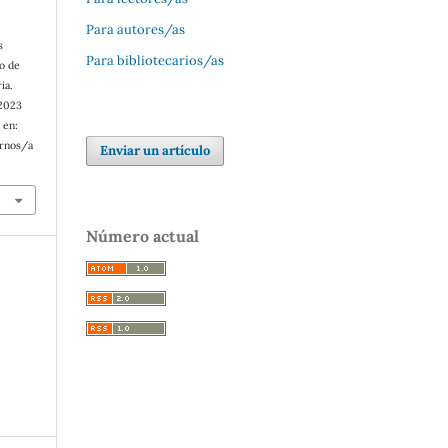
Para autores/as
s
Para bibliotecarios/as
o de
ia.
 2023
 en:
ernos/a
Enviar un artículo
Número actual