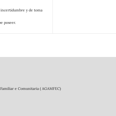
la incertidumbre y de toma
e poseer.
 Familiar e Comunitaria ( AGAMFEC)